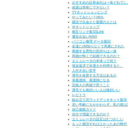
おすすめの証券会社は一体どれでし
改築は簡単にできない？
YYネットショッピング
やってみたい？cfdを
婚活で出会えた最愛の人とは
＠ネットショップ
相互リンク集SSLink
優良出会いNAVI
パソコン修理 データ復旧
友達にcfd知らなくて馬鹿にされた
再婚する男性の気持ちは一体
再婚が怖くて結婚できるのか？
エミュレータの本体って何？
借金返済で弁護士を利用すると、
人付き合い苦手
薄毛を改善する方法はあるか
准看護師、看護師になる
芸能人の再婚で思うこと
薄毛でも格好いい人は格好いい
レビトラ
組み立て式ウッドデッキキット販売
若い年齢にもかかわらず、私の彼は
自己催眠ガイド
自分で増築できるのか？
エミュレータの設定はむつかしい
もっと婚活すればよかったあの時代