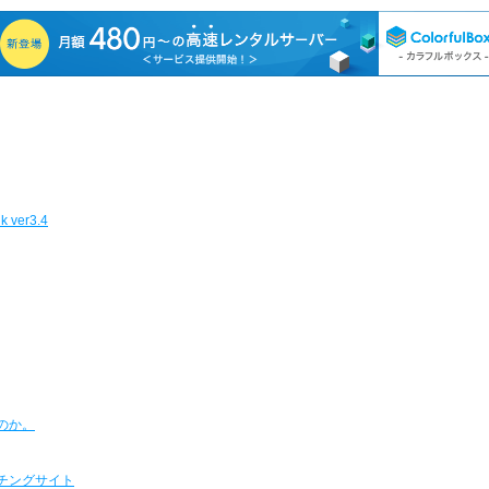
ver3.4
のか。
チングサイト