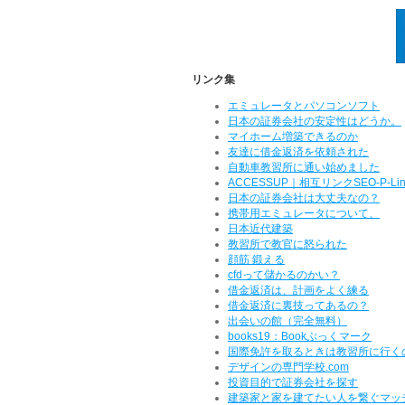
リンク集
エミュレータとパソコンソフト
日本の証券会社の安定性はどうか。
マイホーム増築できるのか
友達に借金返済を依頼された
自動車教習所に通い始めました
ACCESSUP｜相互リンクSEO-P-Link 
日本の証券会社は大丈夫なの？
携帯用エミュレータについて、
日本近代建築
教習所で教官に怒られた
顔筋 鍛える
cfdって儲かるのかい？
借金返済は、計画をよく練る
借金返済に裏技ってあるの？
出会いの館（完全無料）
books19：Bookぶっくマーク
国際免許を取るときは教習所に行く
デザインの専門学校.com
投資目的で証券会社を探す
建築家と家を建てたい人を繋ぐマッ